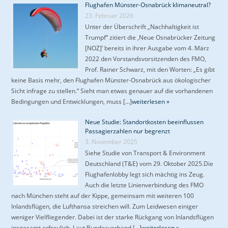
Flughafen Münster-Osnabrück klimaneutral?
23. Februar 2026
Unter der Überschrift „Nachhaltigkeit ist
Trumpf“ zitiert die ‚Neue Osnabrücker Zeitung
[NOZ]‘ bereits in ihrer Ausgabe vom 4. März
2022 den Vorstandsvorsitzenden des FMO,
Prof. Rainer Schwarz, mit den Worten: „Es gibt
keine Basis mehr, den Flughafen Münster-Osnabrück aus ökologischer
Sicht infrage zu stellen.“ Sieht man etwas genauer auf die vorhandenen
Bedingungen und Entwicklungen, muss […]
weiterlesen »
Neue Studie: Standortkosten beeinflussen
Passagierzahlen nur begrenzt
3. November 2025
Siehe Studie von Transport & Environment
Deutschland (T&E) vom 29. Oktober 2025.Die
Flughafenlobby legt sich mächtig ins Zeug.
Auch die letzte Linienverbindung des FMO
nach München steht auf der Kippe, gemeinsam mit weiteren 100
Inlandsflügen, die Lufthansa streichen will. Zum Leidwesen einiger
weniger Vielfliegender. Dabei ist der starke Rückgang von Inlandsflügen
insgesamt erfreulich. Laut Bundesverband […]
weiterlesen »