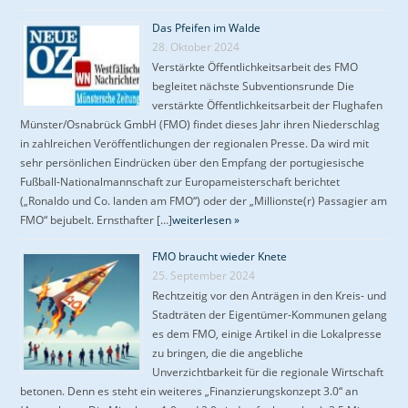
Das Pfeifen im Walde
28. Oktober 2024
Verstärkte Öffentlichkeitsarbeit des FMO
begleitet nächste Subventionsrunde Die
verstärkte Öffentlichkeitsarbeit der Flughafen
Münster/Osnabrück GmbH (FMO) findet dieses Jahr ihren Niederschlag
in zahlreichen Veröffentlichungen der regionalen Presse. Da wird mit
sehr persönlichen Eindrücken über den Empfang der portugiesische
Fußball-Nationalmannschaft zur Europameisterschaft berichtet
(„Ronaldo und Co. landen am FMO“) oder der „Millionste(r) Passagier am
FMO“ bejubelt. Ernsthafter […]
weiterlesen »
FMO braucht wieder Knete
25. September 2024
Rechtzeitig vor den Anträgen in den Kreis- und
Stadträten der Eigentümer-Kommunen gelang
es dem FMO, einige Artikel in die Lokalpresse
zu bringen, die die angebliche
Unverzichtbarkeit für die regionale Wirtschaft
betonen. Denn es steht ein weiteres „Finanzierungskonzept 3.0“ an