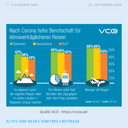
0 KOMMENTARE
25. SEPTEMBER 2024
Grafik VCÖ - https://vcoe.at/
ALTES UND NEUES VOM FMO
/
BEITRÄGE