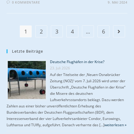
0 KOMMENTARE
9. MAI 2024
1
2
3
4
…
6
Gehe zu
Letzte Beiträge
Deutsche Flughäfen in der Krise?
23. Juli 2026
Auf der Titelseite der ‚Neuen Osnabrücker
Zeitung (NOZ)‘ vom 7. Juli 2026 wird unter der
Überschrift „Deutsche Flughäfen in der Krise“
die Misere des deutschen
Luftverkehrsstandorts beklagt. Dazu werden
Zahlen aus einer bisher unveröffentlichten Erhebung des
Bundesverbandes der Deutschen Fluggesellschaften (BDF), dem
Interessenverband der vier Luftverkehrsanbieter Condor, Eurowings,
Lufthansa und TUIfly, aufgeführt. Danach verharrte das […]
weiterlesen »