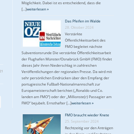
Möglichkeit. Dabei ist es entscheidend, dass die
[…]
weiterlesen »
Das Pfeifen im Walde
28. Oktober 2024
Verstärkte
Öffentlichkeitsarbeit des
FMO begleitet nächste
Subventionsrunde Die verstärkte Öffentlichkeitsarbeit
der Flughafen Münster/Osnabrück GmbH (FMO) findet
dieses Jahr ihren Niederschlag in zahlreichen
21
Veröffentlichungen der regionalen Presse. Da wird mit
sehr persönlichen Eindrücken über den Empfang der
portugiesische Fußball-Nationalmannschaft zur
Europameisterschaft berichtet („Ronaldo und Co.
landen am FMO“) oder der „Millionste(r) Passagier am
FMO“ bejubelt. Ernsthafter […]
weiterlesen »
FMO braucht wieder Knete
25. September 2024
Rechtzeitig vor den Anträgen