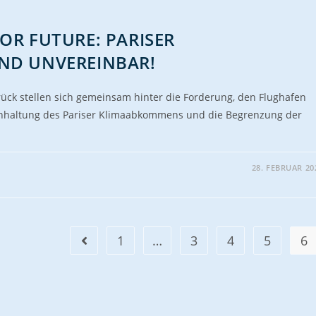
FOR FUTURE: PARISER
ND UNVEREINBAR!
ück stellen sich gemeinsam hinter die Forderung, den Flughafen
Einhaltung des Pariser Klimaabkommens und die Begrenzung der
28. FEBRUAR 20
1
…
3
4
5
6
Gehe zur vorherigen Seite