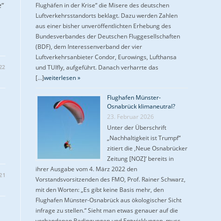
e“
Flughäfen in der Krise“ die Misere des deutschen
Luftverkehrsstandorts beklagt. Dazu werden Zahlen
aus einer bisher unveröffentlichten Erhebung des
Bundesverbandes der Deutschen Fluggesellschaften
(BDF), dem Interessenverband der vier
Luftverkehrsanbieter Condor, Eurowings, Lufthansa
22
und TUIfly, aufgeführt. Danach verharrte das
[…]
weiterlesen »
Flughafen Münster-
Osnabrück klimaneutral?
23. Februar 2026
Unter der Überschrift
„Nachhaltigkeit ist Trumpf“
zitiert die ‚Neue Osnabrücker
Zeitung [NOZ]‘ bereits in
ihrer Ausgabe vom 4. März 2022 den
21
Vorstandsvorsitzenden des FMO, Prof. Rainer Schwarz,
mit den Worten: „Es gibt keine Basis mehr, den
Flughafen Münster-Osnabrück aus ökologischer Sicht
infrage zu stellen.“ Sieht man etwas genauer auf die
vorhandenen Bedingungen und Entwicklungen, muss