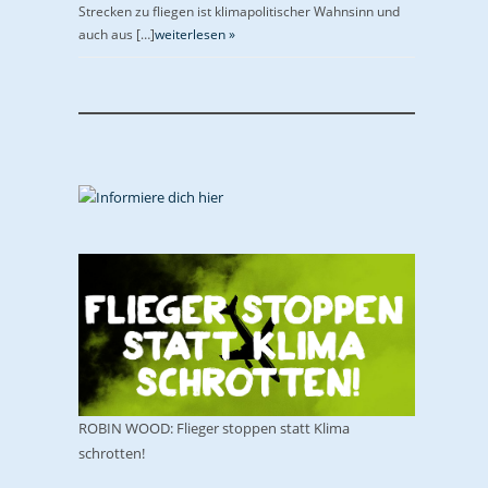
Strecken zu fliegen ist klimapolitischer Wahnsinn und
auch aus […]
weiterlesen »
ROBIN WOOD: Flieger stoppen statt Klima
schrotten!