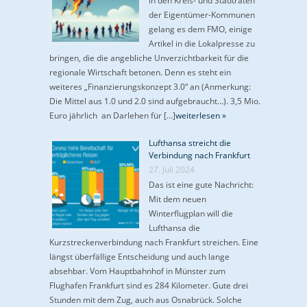
in den Kreis- und Stadträten
der Eigentümer-Kommunen
gelang es dem FMO, einige
Artikel in die Lokalpresse zu
bringen, die die angebliche Unverzichtbarkeit für die
regionale Wirtschaft betonen. Denn es steht ein
weiteres „Finanzierungskonzept 3.0“ an (Anmerkung:
Die Mittel aus 1.0 und 2.0 sind aufgebraucht…). 3,5 Mio.
Euro jährlich an Darlehen für […]
weiterlesen »
Lufthansa streicht die
Verbindung nach Frankfurt
27. Juli 2024
Das ist eine gute Nachricht:
Mit dem neuen
Winterflugplan will die
Lufthansa die
Kurzstreckenverbindung nach Frankfurt streichen. Eine
längst überfällige Entscheidung und auch lange
absehbar. Vom Hauptbahnhof in Münster zum
Flughafen Frankfurt sind es 284 Kilometer. Gute drei
Stunden mit dem Zug, auch aus Osnabrück. Solche