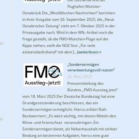
Flughafen Münster-
Osnabrück Die „Westfälischen Nachrichten“ berichten
in ihrer Ausgabe vom 26. September 2025, die „Neue
Osnabrücker Zeitung“ zieht am 7. Oktober 2025 in der
Printausgabe nach. Wird in dem WN- Artikel noch die
Frage gestellt, ob die FMO-München-Flüge auf der
21
Kippe stehen, stellt die NOZ fest: „Für viele
existenzbedrohend“ mit dem […]
weiterlesen »
„Sondervermögen
verantwortungsvoll nutzen“
20. März 2025
Pressemitteilung des
Bündnis „FMO-Ausstieg jetzt“
vom 18. März 2025 Der Deutsche Bundestag hat eine
Grundgesetzänderung beschlossen, das ein
Sondervermögen ermöglicht. Hierzu erklärt Ruth
Beckwermert: „Es wäre wichtig, mit diesen Mitteln den
21
Klima- und Artenschutz voranzubringen. Ein
Sondervermögen bietet, als Nebenhaushalt mit strikter
Bindung an bestimmte Aufgaben, hierzu eine gute