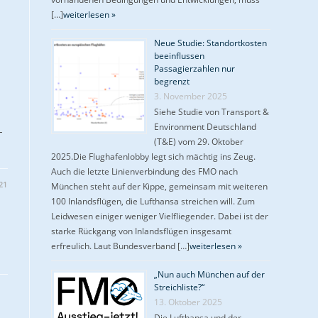
[…]
weiterlesen »
Neue Studie: Standortkosten
beeinflussen
Passagierzahlen nur
begrenzt
3. November 2025
Siehe Studie von Transport &
Environment Deutschland
-
(T&E) vom 29. Oktober
2025.Die Flughafenlobby legt sich mächtig ins Zeug.
Auch die letzte Linienverbindung des FMO nach
21
München steht auf der Kippe, gemeinsam mit weiteren
100 Inlandsflügen, die Lufthansa streichen will. Zum
Leidwesen einiger weniger Vielfliegender. Dabei ist der
starke Rückgang von Inlandsflügen insgesamt
erfreulich. Laut Bundesverband […]
weiterlesen »
„Nun auch München auf der
Streichliste?“
13. Oktober 2025
Die Lufthansa und der